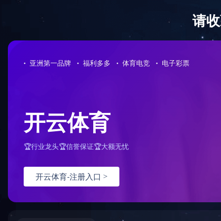
首 页
公司简介
业务范围
资