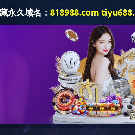
质信誉
企业荣誉
公司业绩
招标信息
政策