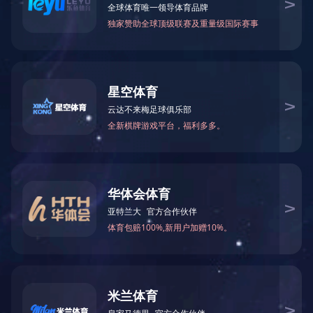
企业荣誉
国际奖项
国家奖项
上海奖项
外省奖项
招标代理
您现在的位置：
网站首页
>
招标代
苏州河（真北路-蕴
藻浜）堤防改造项目