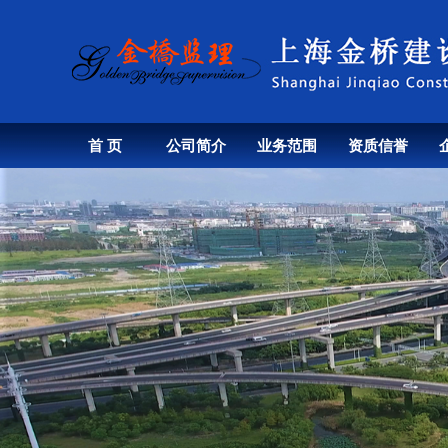
首 页
公司简介
业务范围
资质信誉