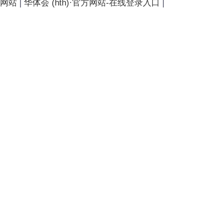
网站
|
华体会 (hth)·官方网站-在线登录入口
|