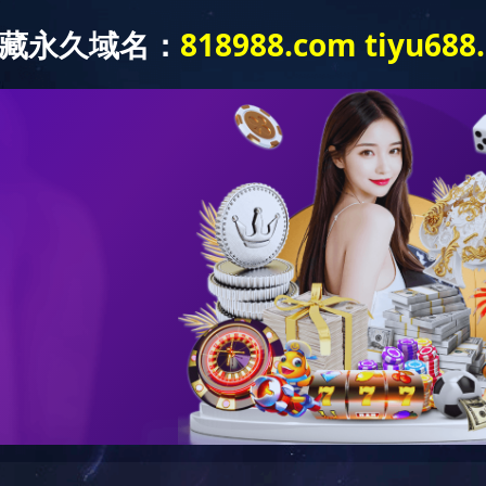
质信誉
企业荣誉
公司业绩
招标信息
政策