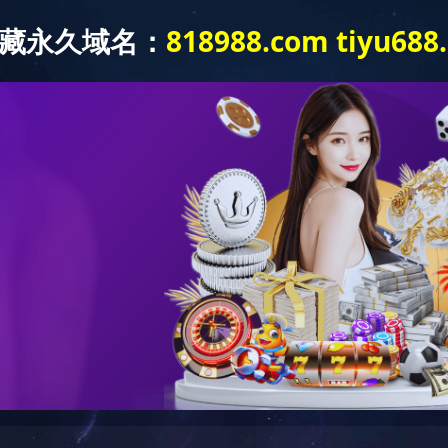
质信誉
企业荣誉
公司业绩
招标信息
政策