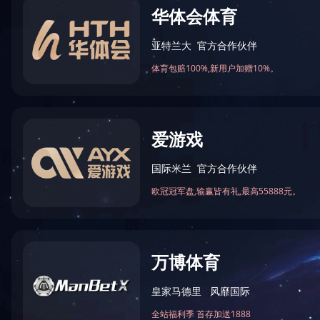
企业文化
党建工会
通知要闻
党建工会
员工风采
公司活动