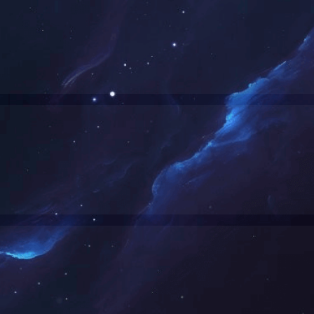
表彰金桥开发区2023年优