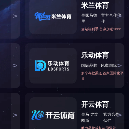
您现在的位置：
网站首页
>
党建工会
秀党务工作者活动