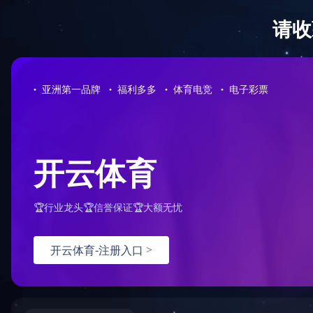
首 页
公司简介
业务范围
资